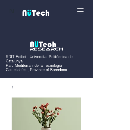
N
N
ü
Tech
N
ü
Tech
Research
RDIT Edifici - Universitat Politècnica de
Catalunya
Parc Mediterrani de la Tecnologia
Castelldefels, Province of Barcelona