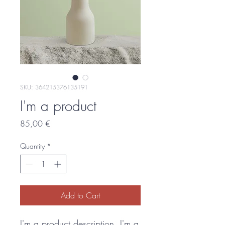
SKU: 364215376135191
I'm a product
Price
85,00 €
Quantity
*
Add to Cart
I'm a product description. I'm a 